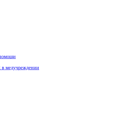
дпомощи
х в медучреждении