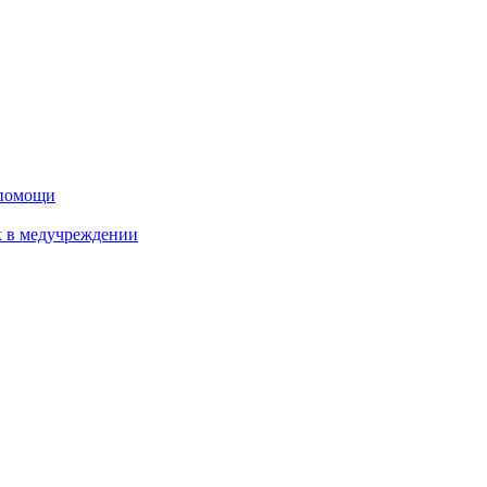
дпомощи
х в медучреждении