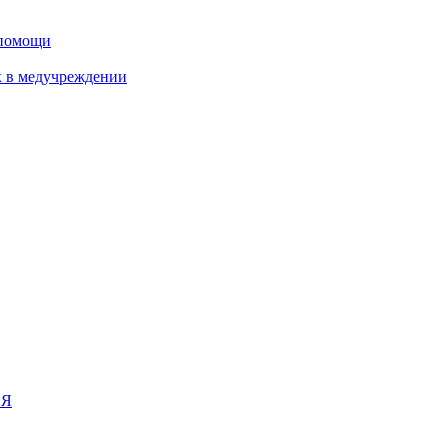
дпомощи
х в медучреждении
ИЯ