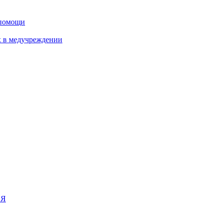
дпомощи
х в медучреждении
ИЯ