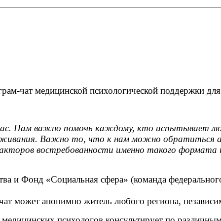
грам-чат медицинской психологической поддержки для
йчас. Нам важно помочь каждому, кто испытывает 
оживания. Важно то, что к нам можно обратиться а
факторов востребованности именно такого формата 
тва и Фонд «Социальная сфера» (команда федеральног
чат может анонимно житель любого региона, независим
 медицинских психологов консультирует по различны