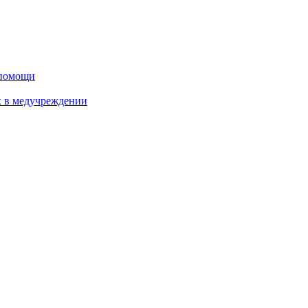
дпомощи
х в медучреждении