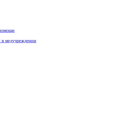
дпомощи
х в медучреждении