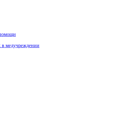
дпомощи
х в медучреждении