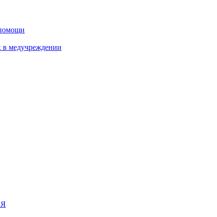
дпомощи
х в медучреждении
ИЯ