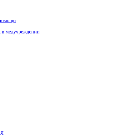
дпомощи
х в медучреждении
ИЯ