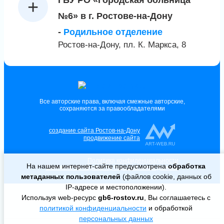
ГБУ РО «Городская больница
№6» в г. Ростове-на-Дону
-
Родильное отделение
Ростов-на-Дону, пл. К. Маркса, 8
Все авторские права, включая смежные авторские,
сохраняются за правообладателями
создание сайта Ростов-на-Дону
продвижение сайта
Политика конфиденциальности
На нашем интернет-сайте предусмотрена
обработка
Согласие на обработку персональных данных
метаданных пользователей
(файлов cookie, данных об
IP-адресе и местоположении).
Используя web-ресурс
gb6-rostov.ru
, Вы соглашаетесь с
политикой конфиденциальности
и обработкой
персональных данных